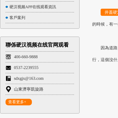
硬汉视频APP在线观看資訊
井蓋硬
客戶案列
的時候，有
聯係硬汉视频在线官网观看
因為道路大
400-660-9888
行，這個沒什
0537-2239555
sdxgjx@163.com
山東濟寧凱旋路
查看更多+